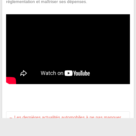
réglementation et maîtriser ses dépenses.
←
Les dernières actualités automobiles à ne pas manquer
cette semaine
Comment créer un comité des fêtes : démarches, statuts et