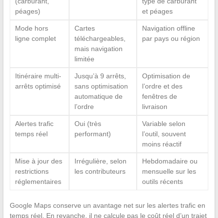
(carburant,
type de carburant
péages)
et péages
Mode hors
Cartes
Navigation offline
ligne complet
téléchargeables,
par pays ou région
mais navigation
limitée
Itinéraire multi-
Jusqu’à 9 arrêts,
Optimisation de
arrêts optimisé
sans optimisation
l’ordre et des
automatique de
fenêtres de
l’ordre
livraison
Alertes trafic
Oui (très
Variable selon
temps réel
performant)
l’outil, souvent
moins réactif
Mise à jour des
Irrégulière, selon
Hebdomadaire ou
restrictions
les contributeurs
mensuelle sur les
réglementaires
outils récents
Google Maps conserve un avantage net sur les alertes trafic en
temps réel. En revanche, il ne calcule pas le coût réel d’un trajet