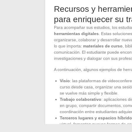
Recursos y herramien
para enriquecer su tr
Para acompañar sus estudios, los estud
herramientas digitales
. Estas solucione
organizarse, colaborar y desarrollar nue
lo que importa:
materiales de curso
, bib
comunicación. El estudiante puede encon
investigaciones y dialogar con sus profes
A continuación, algunos ejemplos de herram
Visio
: las plataformas de videoconfer
curso desde casa, organizar una sesión 
se vuelve más simple y flexible.
Trabajo colaborativo
: aplicaciones d
en grupo, compartir documentos, comen
coordinación entre estudiantes adqui
Terceros lugares y espacios híbrid
virtual, fomentan nuevas formas de a
acompañamiento individualizado.