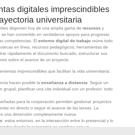
tas digitales imprescindibles
ayectoria universitaria
iantes disponen hoy de una amplia gama de
recursos
y
s se han convertido en verdaderos apoyos para progresar,
vas competencias. El
entorno digital de trabajo
reúne todo
liotecas en línea, recursos pedagógicos, herramientas de
trar rápidamente el documento buscado, estructurar sus
ores sobre el avance de un proyecto.
ientas imprescindibles que facilitan la vida universitaria:
encia hacen posible la
enseñanza a distancia
. Seguir un
grupal, planificar una cita individual con un profesor: todo
iseñadas para la cooperación permiten gestionar proyectos
tar en directo o seguir el avance de las tareas. La
ere una dimensión completamente nueva.
os
: estos entornos, en la intersección entre lo presencial y lo
prender donde la autonomía se combina con un