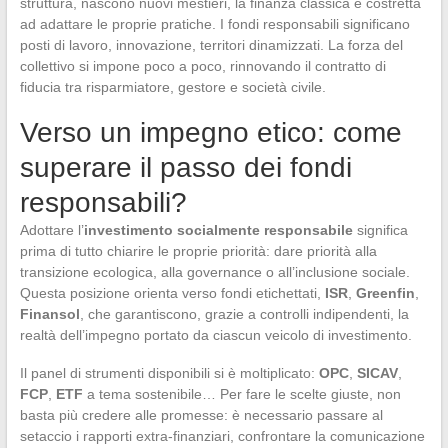
struttura, nascono nuovi mestieri, la finanza classica è costretta
ad adattare le proprie pratiche. I fondi responsabili significano
posti di lavoro, innovazione, territori dinamizzati. La forza del
collettivo si impone poco a poco, rinnovando il contratto di
fiducia tra risparmiatore, gestore e società civile.
Verso un impegno etico: come
superare il passo dei fondi
responsabili?
Adottare l’
investimento socialmente responsabile
significa
prima di tutto chiarire le proprie priorità: dare priorità alla
transizione ecologica, alla governance o all’inclusione sociale.
Questa posizione orienta verso fondi etichettati,
ISR
,
Greenfin
,
Finansol
, che garantiscono, grazie a controlli indipendenti, la
realtà dell’impegno portato da ciascun veicolo di investimento.
Il panel di strumenti disponibili si è moltiplicato:
OPC
,
SICAV
,
FCP
,
ETF
a tema sostenibile… Per fare le scelte giuste, non
basta più credere alle promesse: è necessario passare al
setaccio i rapporti extra-finanziari, confrontare la comunicazione