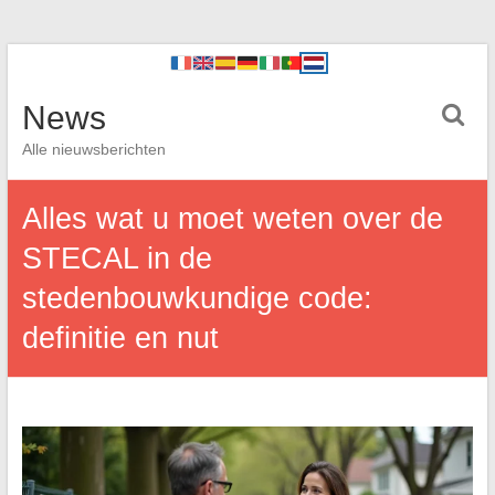
News
Alle nieuwsberichten
Alles wat u moet weten over de
STECAL in de
stedenbouwkundige code:
definitie en nut