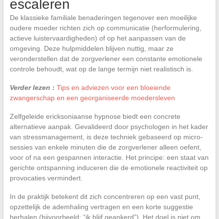
escaleren
De klassieke familiale benaderingen tegenover een moeilijke
oudere moeder richten zich op communicatie (herformulering,
actieve luistervaardigheden) of op het aanpassen van de
omgeving. Deze hulpmiddelen blijven nuttig, maar ze
veronderstellen dat de zorgverlener een constante emotionele
controle behoudt, wat op de lange termijn niet realistisch is.
Verder lezen :
Tips en adviezen voor een bloeiende
zwangerschap en een georganiseerde moedersleven
Zelfgeleide ericksoniaanse hypnose biedt een concrete
alternatieve aanpak. Gevalideerd door psychologen in het kader
van stressmanagement, is deze techniek gebaseerd op micro-
sessies van enkele minuten die de zorgverlener alleen oefent,
voor of na een gespannen interactie. Het principe: een staat van
gerichte ontspanning induceren die de emotionele reactiviteit op
provocaties vermindert.
In de praktijk betekent dit zich concentreren op een vast punt,
opzettelijk de ademhaling vertragen en een korte suggestie
herhalen (bijvoorbeeld: “ik blijf geankerd”). Het doel is niet om