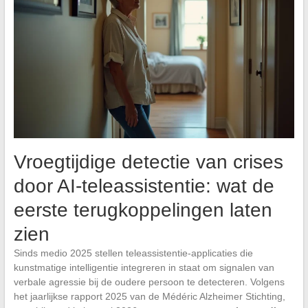
Vroegtijdige detectie van crises
door AI-teleassistentie: wat de
eerste terugkoppelingen laten
zien
Sinds medio 2025 stellen teleassistentie-applicaties die
kunstmatige intelligentie integreren in staat om signalen van
verbale agressie bij de oudere persoon te detecteren. Volgens
het jaarlijkse rapport 2025 van de Médéric Alzheimer Stichting,