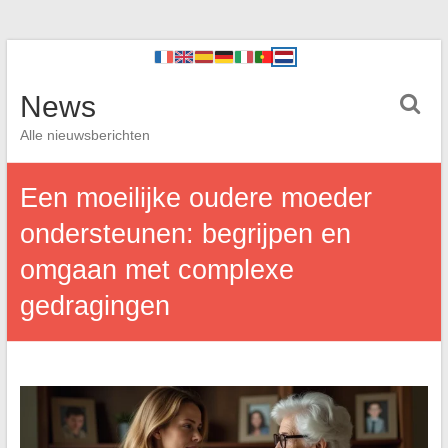
News
Alle nieuwsberichten
Een moeilijke oudere moeder
ondersteunen: begrijpen en
omgaan met complexe
gedragingen