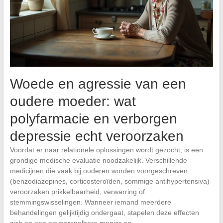
Woede en agressie van een
oudere moeder: wat
polyfarmacie en verborgen
depressie echt veroorzaken
Voordat er naar relationele oplossingen wordt gezocht, is een
grondige medische evaluatie noodzakelijk. Verschillende
medicijnen die vaak bij ouderen worden voorgeschreven
(benzodiazepines, corticosteroïden, sommige antihypertensiva)
veroorzaken prikkelbaarheid, verwarring of
stemmingswisselingen. Wanneer iemand meerdere
behandelingen gelijktijdig ondergaat, stapelen deze effecten