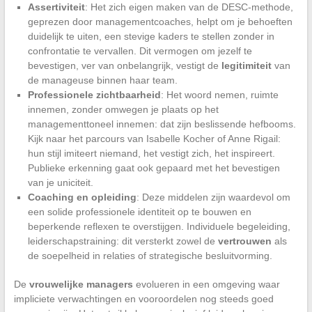
Assertiviteit
: Het zich eigen maken van de DESC-methode,
geprezen door managementcoaches, helpt om je behoeften
duidelijk te uiten, een stevige kaders te stellen zonder in
confrontatie te vervallen. Dit vermogen om jezelf te
bevestigen, ver van onbelangrijk, vestigt de
legitimiteit
van
de manageuse binnen haar team.
Professionele zichtbaarheid
: Het woord nemen, ruimte
innemen, zonder omwegen je plaats op het
managementtoneel innemen: dat zijn beslissende hefbooms.
Kijk naar het parcours van Isabelle Kocher of Anne Rigail:
hun stijl imiteert niemand, het vestigt zich, het inspireert.
Publieke erkenning gaat ook gepaard met het bevestigen
van je uniciteit.
Coaching en opleiding
: Deze middelen zijn waardevol om
een solide professionele identiteit op te bouwen en
beperkende reflexen te overstijgen. Individuele begeleiding,
leiderschapstraining: dit versterkt zowel de
vertrouwen
als
de soepelheid in relaties of strategische besluitvorming.
De
vrouwelijke managers
evolueren in een omgeving waar
impliciete verwachtingen en vooroordelen nog steeds goed