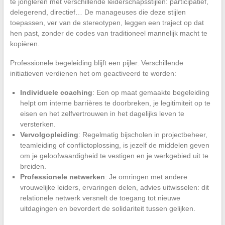
te jongleren met verschillende leiderschapsstijlen: participatief,
delegerend, directief… De manageuses die deze stijlen
toepassen, ver van de stereotypen, leggen een traject op dat
hen past, zonder de codes van traditioneel mannelijk macht te
kopiëren.
Professionele begeleiding blijft een pijler. Verschillende
initiatieven verdienen het om geactiveerd te worden:
Individuele coaching
: Een op maat gemaakte begeleiding
helpt om interne barrières te doorbreken, je legitimiteit op te
eisen en het zelfvertrouwen in het dagelijks leven te
versterken.
Vervolgopleiding
: Regelmatig bijscholen in projectbeheer,
teamleiding of conflictoplossing, is jezelf de middelen geven
om je geloofwaardigheid te vestigen en je werkgebied uit te
breiden.
Professionele netwerken
: Je omringen met andere
vrouwelijke leiders, ervaringen delen, advies uitwisselen: dit
relationele netwerk versnelt de toegang tot nieuwe
uitdagingen en bevordert de solidariteit tussen gelijken.