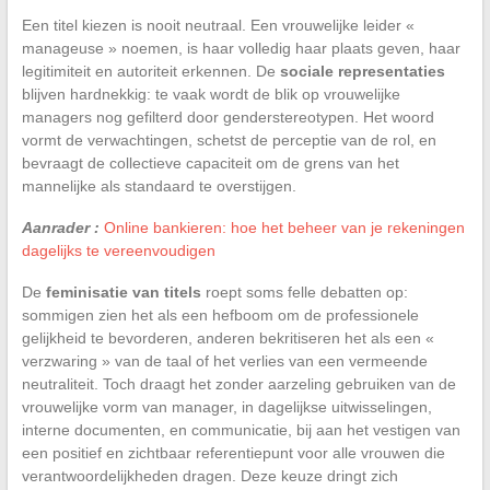
Een titel kiezen is nooit neutraal. Een vrouwelijke leider «
manageuse » noemen, is haar volledig haar plaats geven, haar
legitimiteit en autoriteit erkennen. De
sociale representaties
blijven hardnekkig: te vaak wordt de blik op vrouwelijke
managers nog gefilterd door genderstereotypen. Het woord
vormt de verwachtingen, schetst de perceptie van de rol, en
bevraagt de collectieve capaciteit om de grens van het
mannelijke als standaard te overstijgen.
Aanrader :
Online bankieren: hoe het beheer van je rekeningen
dagelijks te vereenvoudigen
De
feminisatie van titels
roept soms felle debatten op:
sommigen zien het als een hefboom om de professionele
gelijkheid te bevorderen, anderen bekritiseren het als een «
verzwaring » van de taal of het verlies van een vermeende
neutraliteit. Toch draagt het zonder aarzeling gebruiken van de
vrouwelijke vorm van manager, in dagelijkse uitwisselingen,
interne documenten, en communicatie, bij aan het vestigen van
een positief en zichtbaar referentiepunt voor alle vrouwen die
verantwoordelijkheden dragen. Deze keuze dringt zich