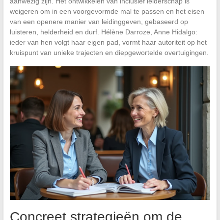
aanwezig zijn. Het ontwikkelen van inclusief leiderschap is
weigeren om in een voorgevormde mal te passen en het eisen
van een openere manier van leidinggeven, gebaseerd op
luisteren, helderheid en durf. Hélène Darroze, Anne Hidalgo:
ieder van hen volgt haar eigen pad, vormt haar autoriteit op het
kruispunt van unieke trajecten en diepgewortelde overtuigingen.
Concreet strategieën om de