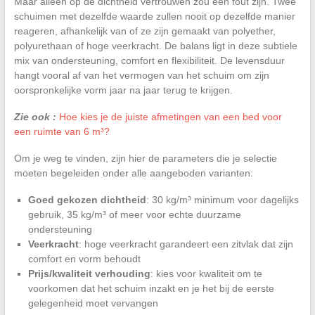
Maar alleen op de dichtheid vertrouwen zou een fout zijn. Twee
schuimen met dezelfde waarde zullen nooit op dezelfde manier
reageren, afhankelijk van of ze zijn gemaakt van polyether,
polyurethaan of hoge veerkracht. De balans ligt in deze subtiele
mix van ondersteuning, comfort en flexibiliteit. De levensduur
hangt vooral af van het vermogen van het schuim om zijn
oorspronkelijke vorm jaar na jaar terug te krijgen.
Zie ook :
Hoe kies je de juiste afmetingen van een bed voor
een ruimte van 6 m³?
Om je weg te vinden, zijn hier de parameters die je selectie
moeten begeleiden onder alle aangeboden varianten:
Goed gekozen dichtheid
: 30 kg/m³ minimum voor dagelijks
gebruik, 35 kg/m³ of meer voor echte duurzame
ondersteuning
Veerkracht
: hoge veerkracht garandeert een zitvlak dat zijn
comfort en vorm behoudt
Prijs/kwaliteit verhouding
: kies voor kwaliteit om te
voorkomen dat het schuim inzakt en je het bij de eerste
gelegenheid moet vervangen