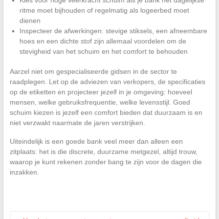
Kies voor hoge veerkracht schuim als je bank het dagelijkse
ritme moet bijhouden of regelmatig als logeerbed moet
dienen
Inspecteer de afwerkingen: stevige stiksels, een afneembare
hoes en een dichte stof zijn allemaal voordelen om de
stevigheid van het schuim en het comfort te behouden
Aarzel niet om gespecialiseerde gidsen in de sector te
raadplegen. Let op de adviezen van verkopers, de specificaties
op de etiketten en projecteer jezelf in je omgeving: hoeveel
mensen, welke gebruiksfrequentie, welke levensstijl. Goed
schuim kiezen is jezelf een comfort bieden dat duurzaam is en
niet verzwakt naarmate de jaren verstrijken.
Uiteindelijk is een goede bank veel meer dan alleen een
zitplaats: het is die discrete, duurzame metgezel, altijd trouw,
waarop je kunt rekenen zonder bang te zijn voor de dagen die
inzakken.