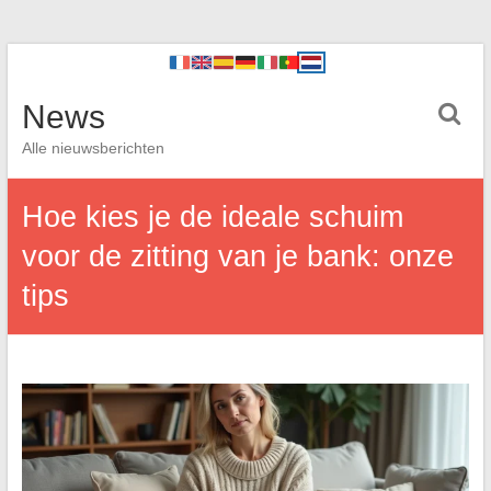
News
Alle nieuwsberichten
Hoe kies je de ideale schuim
voor de zitting van je bank: onze
tips