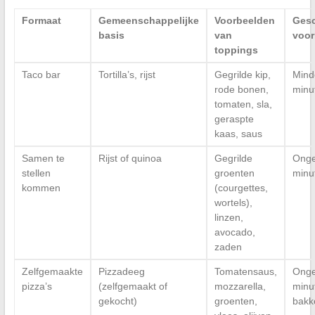
Formaat
Gemeenschappelijke
Voorbeelden
Gesc
basis
van
voor
toppings
Taco bar
Tortilla’s, rijst
Gegrilde kip,
Mind
rode bonen,
minu
tomaten, sla,
geraspte
kaas, saus
Samen te
Rijst of quinoa
Gegrilde
Onge
stellen
groenten
minu
kommen
(courgettes,
wortels),
linzen,
avocado,
zaden
Zelfgemaakte
Pizzadeeg
Tomatensaus,
Onge
pizza’s
(zelfgemaakt of
mozzarella,
minut
gekocht)
groenten,
bakk