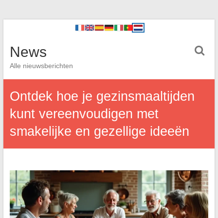
News
Alle nieuwsberichten
Ontdek hoe je gezinsmaaltijden
kunt vereenvoudigen met
smakelijke en gezellige ideeën