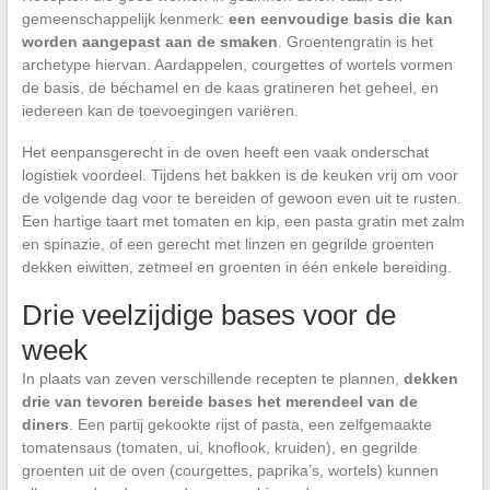
gemeenschappelijk kenmerk:
een eenvoudige basis die kan
worden aangepast aan de smaken
. Groentengratin is het
archetype hiervan. Aardappelen, courgettes of wortels vormen
de basis, de béchamel en de kaas gratineren het geheel, en
iedereen kan de toevoegingen variëren.
Het eenpansgerecht in de oven heeft een vaak onderschat
logistiek voordeel. Tijdens het bakken is de keuken vrij om voor
de volgende dag voor te bereiden of gewoon even uit te rusten.
Een hartige taart met tomaten en kip, een pasta gratin met zalm
en spinazie, of een gerecht met linzen en gegrilde groenten
dekken eiwitten, zetmeel en groenten in één enkele bereiding.
Drie veelzijdige bases voor de
week
In plaats van zeven verschillende recepten te plannen,
dekken
drie van tevoren bereide bases het merendeel van de
diners
. Een partij gekookte rijst of pasta, een zelfgemaakte
tomatensaus (tomaten, ui, knoflook, kruiden), en gegrilde
groenten uit de oven (courgettes, paprika’s, wortels) kunnen