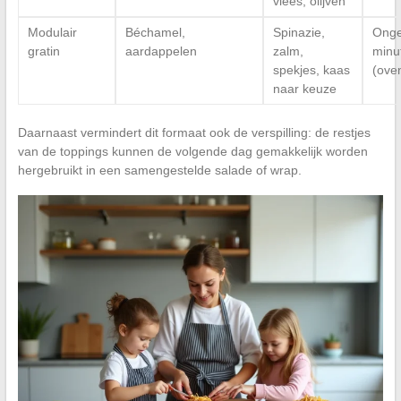
vlees, olijven
Modulair
Béchamel,
Spinazie,
Onge
gratin
aardappelen
zalm,
minu
spekjes, kaas
(ove
naar keuze
Daarnaast vermindert dit formaat ook de verspilling: de restjes
van de toppings kunnen de volgende dag gemakkelijk worden
hergebruikt in een samengestelde salade of wrap.