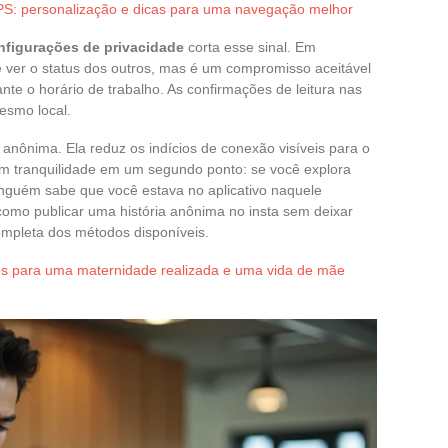
GPS: personalização e dicas para uma navegação melhor
onfigurações de privacidade
corta esse sinal. Em
de ver o status dos outros, mas é um compromisso aceitável
te o horário de trabalho. As confirmações de leitura nas
esmo local.
 anônima. Ela reduz os indícios de conexão visíveis para o
m tranquilidade em um segundo ponto: se você explora
ninguém sabe que você estava no aplicativo naquele
como publicar uma história anônima no insta sem deixar
ompleta dos métodos disponíveis.
os para uma maternidade realizada e uma vida de mãe