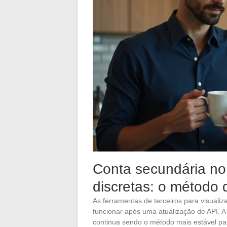
Conta secundária no 
discretas: o método 
As ferramentas de terceiros para visua
funcionar após uma atualização de API. 
continua sendo o método mais estável par