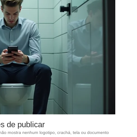
s de publicar
o não mostra nenhum logotipo, crachá, tela ou documento