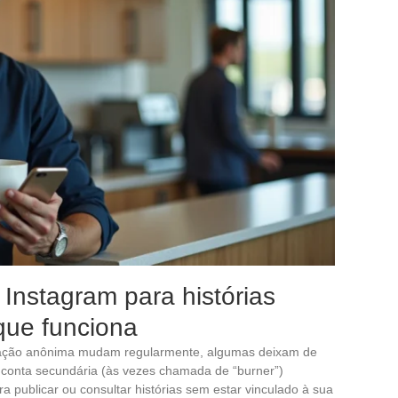
Instagram para histórias
que funciona
lização anônima mudam regularmente, algumas deixam de
A conta secundária (às vezes chamada de “burner”)
a publicar ou consultar histórias sem estar vinculado à sua