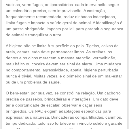
Vacinas, vermífugos, antiparasitários: cada intervenção segue
um calendário preciso, sem improvisação. A castração,
frequentemente recomendada, reduz ninhadas indesejadas,
limita fugas e impacta a saúde geral do animal. A identificação é
um passo obrigatório, imposto por lei, para garantir a segurança
do animal e tranquilizar o tutor.
A higiene não se limita à superfície do pelo. Tigelas, caixas de
areia, camas: tudo deve permanecer limpo. As orelhas, os
dentes e os olhos merecem a mesma atenção: vermelhidão,
mau hálito ou coceira devem ser sinal de alerta. Uma mudança
no comportamento, agressividade, apatia, higiene perturbada,
nunca é trivial. Muitas vezes, é o primeiro sinal de um mal-estar
ou de um problema de saúde.
O bem-estar, por sua vez, se constrói na relação. Um cachorro
precisa de passeios, brincadeiras e interações. Um gato deve
ter a oportunidade de escalar, observar e caçar seus
brinquedos. Os NAC exigem adaptações específicas para
expressar sua natureza. Brincadeiras compartilhadas, carinhos,
tempo dedicado: tudo isso fortalece um vínculo sólido e garante