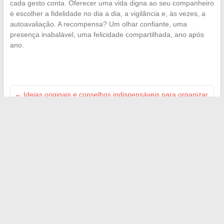
cada gesto conta. Oferecer uma vida digna ao seu companheiro
é escolher a fidelidade no dia a dia, a vigilância e, às vezes, a
autoavaliação. A recompensa? Um olhar confiante, uma
presença inabalável, uma felicidade compartilhada, ano após
ano.
←
Ideias originais e conselhos indispensáveis para organizar
um casamento inesquecível
Como resolver rapidamente problemas de conexão à
Internet e recuperar seus serviços online
→
Search