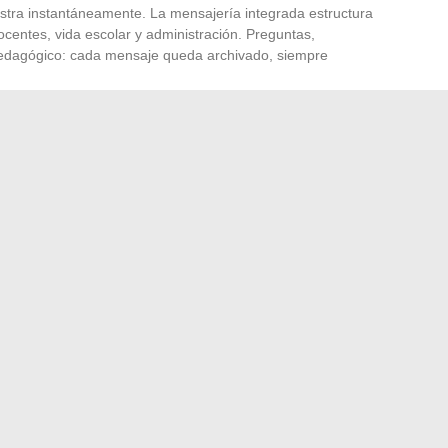
estra instantáneamente. La mensajería integrada estructura
docentes, vida escolar y administración. Preguntas,
 pedagógico: cada mensaje queda archivado, siempre
ece un acceso único a servicios prácticos, notificaciones o
onsultan, se informan, organizan y comunican sin perderse
de pasar por alto una información desaparece. Y es ahí
lo para convertirse, finalmente, en la aliada de la rutina
bles? Descubre las ventajas que no te puedes perder
ntes de una colonoscopia para una preparación óptima?
→