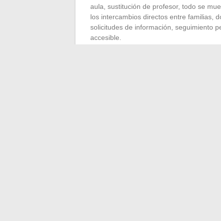
aula, sustitución de profesor, todo se mu
los intercambios directos entre familias, 
solicitudes de información, seguimiento
accesible.
Porque todo está centralizado, Pronote ofr
documentos oficiales. Padres y alumnos c
en la masa de información.
A fuerza de tener todo a mano, el riesgo 
donde la tecnología deja de ser un obstácu
escolar.
←
¿Por qué invertir en fondos responsa
¿Qué caldos priorizar a