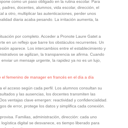
mpone como un paso obligado en la rutina escolar. Para
padres, docentes, alumnos, vida escolar, dirección, el
l a otro, multiplicar las autenticaciones, perder unos
ealidad diaria acaba pesando. La irritación aumenta, la
 situación por completo. Acceder a Pronote Laure Gatet a
rte en un reflejo que barre los obstáculos recurrentes. Un
e sesión aparece. Los intercambios entre el establecimiento y
inistrativos se agilizan, la transparencia se afirma. Cuando
 enviar un mensaje urgente, la rapidez ya no es un lujo,
el femenino de manager en francés en el día a día
za el acceso según cada perfil. Los alumnos consultan su
esultados y las ausencias, los docentes transmiten las
 Dos ventajas clave emergen: reactividad y confidencialidad.
esgos de error, protege los datos y simplifica cada conexión.
mprovisa. Familias, administración, dirección: cada uno
ogística digital se desvanece, es tiempo liberado para