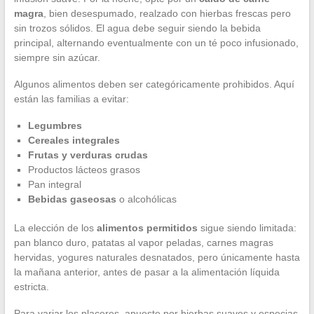
magra
, bien desespumado, realzado con hierbas frescas pero
sin trozos sólidos. El agua debe seguir siendo la bebida
principal, alternando eventualmente con un té poco infusionado,
siempre sin azúcar.
Algunos alimentos deben ser categóricamente prohibidos. Aquí
están las familias a evitar:
Legumbres
Cereales integrales
Frutas y verduras crudas
Productos lácteos grasos
Pan integral
Bebidas gaseosas
o alcohólicas
La elección de los
alimentos permitidos
sigue siendo limitada:
pan blanco duro, patatas al vapor peladas, carnes magras
hervidas, yogures naturales desnatados, pero únicamente hasta
la mañana anterior, antes de pasar a la alimentación líquida
estricta.
Para variar los placeres, apueste por hierbas suaves y especias