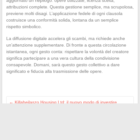
aggiornato un riepilogo: opere utilizzate, licenza scelta,
attribuzioni complete. Questa gestione semplice, ma scrupolosa,
previene molti disagi. L’applicazione fedele di ogni clausola
costruisce una conformità solida, lontana da un semplice
rispetto simbolico.
La diffusione digitale accelera gli scambi, ma richiede anche
un’attenzione supplementare. Di fronte a questa circolazione
istantanea, ogni gesto conta: rispettare la volontà del creatore
significa partecipare a una vera cultura della condivisione
consapevole. Domani, sarà questo gesto collettivo a dare
significato e fiducia alla trasmissione delle opere.
←
Killahejlaszo Housing Ltd: il nuovo modo di investire
nell’immobiliare innovativo
Affidabilità di Autossimo: la nostra esperienza e opinione sul
garage online
→