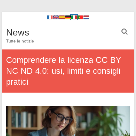
News
Tutte le notizie
Comprendere la licenza CC BY
NC ND 4.0: usi, limiti e consigli
pratici