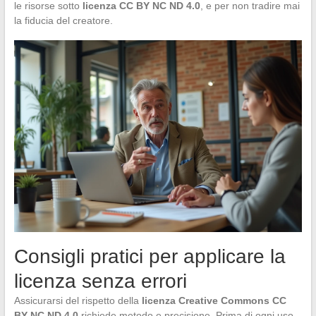
le risorse sotto
licenza CC BY NC ND 4.0
, e per non tradire mai
la fiducia del creatore.
Consigli pratici per applicare la
licenza senza errori
Assicurarsi del rispetto della
licenza Creative Commons CC
BY NC ND 4.0
richiede metodo e precisione. Prima di ogni uso,