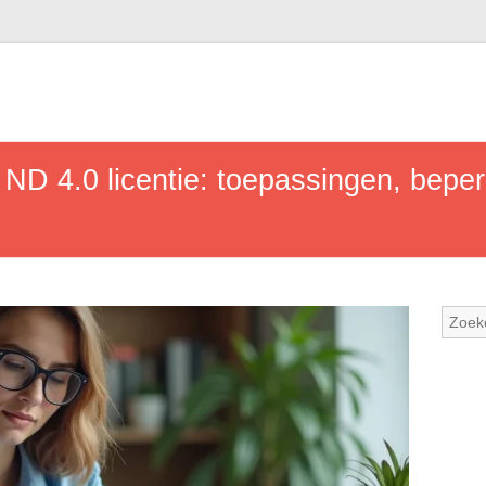
ND 4.0 licentie: toepassingen, beper