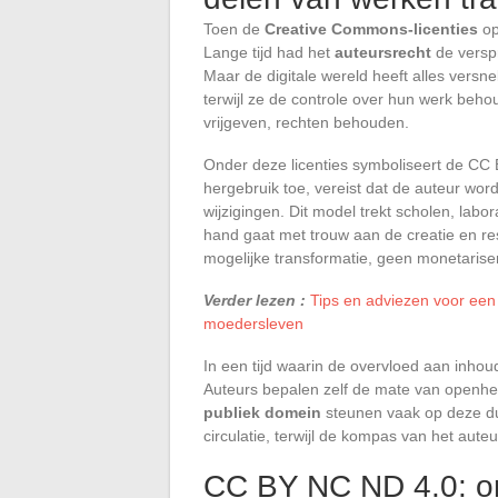
Toen de
Creative Commons-licenties
op
Lange tijd had het
auteursrecht
de verspr
Maar de digitale wereld heeft alles vers
terwijl ze de controle over hun werk beh
vrijgeven, rechten behouden.
Onder deze licenties symboliseert de CC B
hergebruik toe, vereist dat de auteur wor
wijzigingen. Dit model trekt scholen, labo
hand gaat met trouw aan de creatie en res
mogelijke transformatie, geen monetarise
Verder lezen :
Tips en adviezen voor ee
moedersleven
In een tijd waarin de overvloed aan inhou
Auteurs bepalen zelf de mate van openhe
publiek domein
steunen vaak op deze dui
circulatie, terwijl de kompas van het auteu
CC BY NC ND 4.0: o