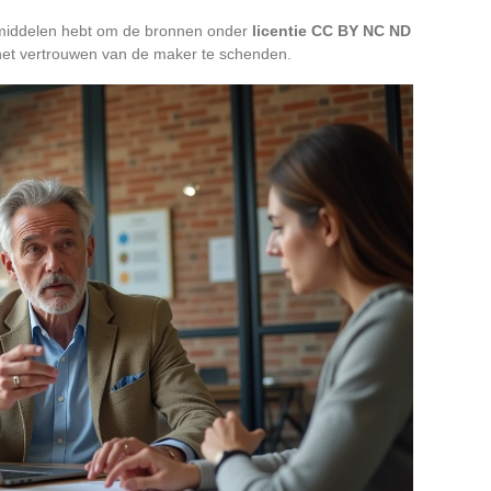
e middelen hebt om de bronnen onder
licentie CC BY NC ND
t het vertrouwen van de maker te schenden.