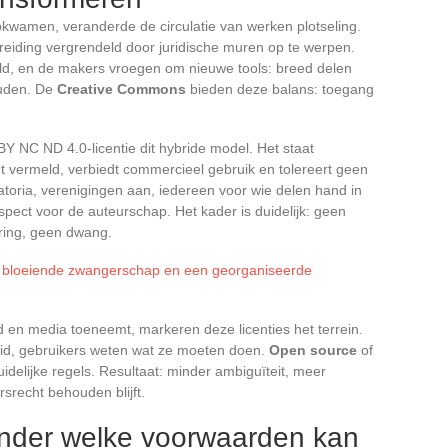
kwamen, veranderde de circulatie van werken plotseling.
eiding vergrendeld door juridische muren op te werpen.
neld, en de makers vroegen om nieuwe tools: breed delen
ouden. De
Creative Commons
bieden deze balans: toegang
Y NC ND 4.0-licentie dit hybride model. Het staat
dt vermeld, verbiedt commercieel gebruik en tolereert geen
ratoria, verenigingen aan, iedereen voor wie delen hand in
pect voor de auteurschap. Het kader is duidelijk: geen
ring, geen dwang.
n bloeiende zwangerschap en een georganiseerde
d en media toeneemt, markeren deze licenties het terrein.
id, gebruikers weten wat ze moeten doen.
Open source
of
delijke regels. Resultaat: minder ambiguïteit, meer
rsrecht behouden blijft.
nder welke voorwaarden kan