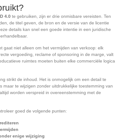
ruikt?
D 4.0
te gebruiken, zijn er drie onmisbare vereisten. Ten
den, de titel geven, de bron en de versie van de licentie
eze details kan snel een goede intentie in een juridische
derhandelbaar.
gaat niet alleen om het vermijden van verkoop: elk
directe vergoeding, reclame of sponsoring in de marge, valt
 educatieve ruimtes moeten buiten elke commerciële logica
ing strikt de inhoud. Het is onmogelijk om een detail te
lfs maar te wijzigen zonder uitdrukkelijke toestemming van
 altijd worden verspreid in overeenstemming met de
ontroleer goed de volgende punten:
rediteren
vermijden
zonder enige wijziging