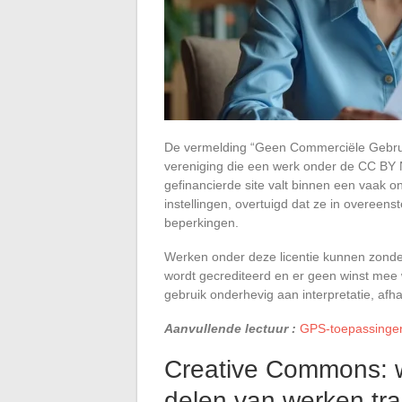
De vermelding “Geen Commerciële Gebruik”
vereniging die een werk onder de CC BY N
gefinancierde site valt binnen een vaak 
instellingen, overtuigd dat ze in overee
beperkingen.
Werken onder deze licentie kunnen zonder
wordt gecrediteerd en er geen winst mee w
gebruik onderhevig aan interpretatie, afh
Aanvullende lectuur :
GPS-toepassingen:
Creative Commons: w
delen van werken tr