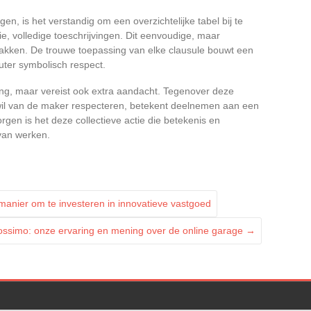
en, is het verstandig om een overzichtelijke tabel bij te
e, volledige toeschrijvingen. Dit eenvoudige, maar
kken. De trouwe toepassing van elke clausule bouwt een
outer symbolisch respect.
eling, maar vereist ook extra aandacht. Tegenover deze
 de wil van de maker respecteren, betekent deelnemen aan een
rgen is het deze collectieve actie die betekenis en
van werken.
manier om te investeren in innovatieve vastgoed
ossimo: onze ervaring en mening over de online garage
→