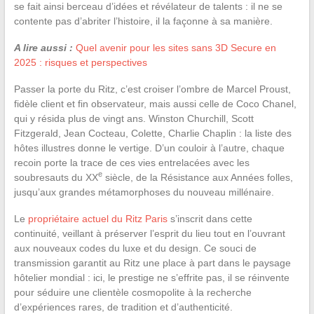
se fait ainsi berceau d’idées et révélateur de talents : il ne se
contente pas d’abriter l’histoire, il la façonne à sa manière.
A lire aussi :
Quel avenir pour les sites sans 3D Secure en
2025 : risques et perspectives
Passer la porte du Ritz, c’est croiser l’ombre de Marcel Proust,
fidèle client et fin observateur, mais aussi celle de Coco Chanel,
qui y résida plus de vingt ans. Winston Churchill, Scott
Fitzgerald, Jean Cocteau, Colette, Charlie Chaplin : la liste des
hôtes illustres donne le vertige. D’un couloir à l’autre, chaque
recoin porte la trace de ces vies entrelacées avec les
e
soubresauts du XX
siècle, de la Résistance aux Années folles,
jusqu’aux grandes métamorphoses du nouveau millénaire.
Le
propriétaire actuel du Ritz Paris
s’inscrit dans cette
continuité, veillant à préserver l’esprit du lieu tout en l’ouvrant
aux nouveaux codes du luxe et du design. Ce souci de
transmission garantit au Ritz une place à part dans le paysage
hôtelier mondial : ici, le prestige ne s’effrite pas, il se réinvente
pour séduire une clientèle cosmopolite à la recherche
d’expériences rares, de tradition et d’authenticité.