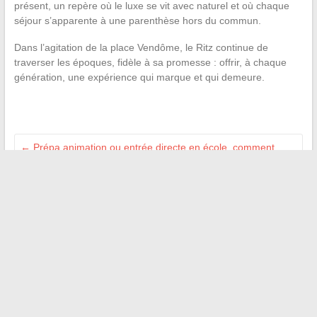
présent, un repère où le luxe se vit avec naturel et où chaque
séjour s’apparente à une parenthèse hors du commun.
Dans l’agitation de la place Vendôme, le Ritz continue de
traverser les époques, fidèle à sa promesse : offrir, à chaque
génération, une expérience qui marque et qui demeure.
←
Prépa animation ou entrée directe en école, comment
choisir sa voie sans regret
Comment choisir les bonnes dimensions d’un lit pour un
espace de 6 m³ ?
→
Recherche